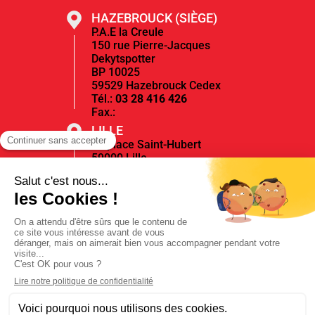
HAZEBROUCK (SIÈGE)
P.A.E la Creule
150 rue Pierre-Jacques
Dekytspotter
BP 10025
59529 Hazebrouck Cedex
Tél.:
03 28 416 426
Fax.:
LILLE
12 place Saint-Hubert
59000 Lille
Tél.:
03 59 560 927
Fax.:
Un besoin spécifique ?
Contactez-nous
03 28 416 426